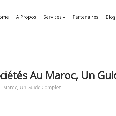
ome
A Propos
Services
Partenaires
Blog
ociétés Au Maroc, Un Gu
Au Maroc, Un Guide Complet