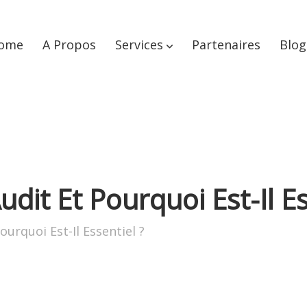
ome
A Propos
Services
Partenaires
Blog
dit Et Pourquoi Est-Il Es
urquoi Est-Il Essentiel ?